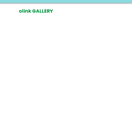
olink GALLERY
MYSWEETSHIRT
PULL RHETO
BELYNX
LITÉ
DUS VOILÀ