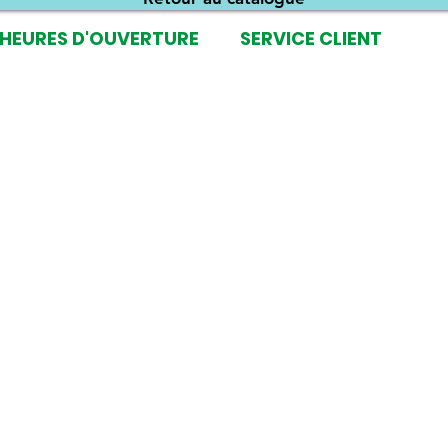
HEURES D'OUVERTURE
SERVICE CLIENT
SHOWROOM & ATELIER
NOS CONSEILS
Lu-Ve 10h30 à 17h30
DEMANDE DE DEVIS
Fermé les jours fériés
CONDITIONS GÉNÉRALES
POLITIQUE DE CONFIDENTIA
BOUTIQUE
FAQ
Lu-Ve 10h30 à 17h30
Fermé les jours fériés
© 2025 by
MySweetShirt
• All rights reserved