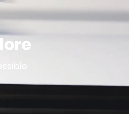
lore
ssible