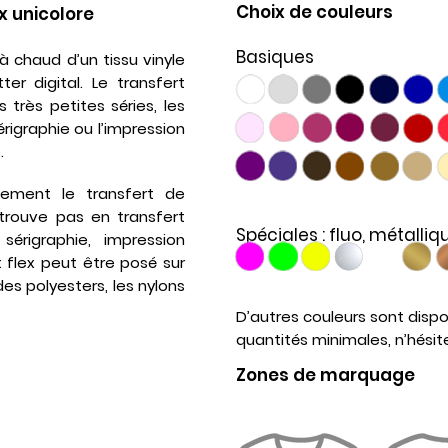
Choix de couleurs
x unicolore
Basiques
 à chaud d’un tissu vinyle
r digital. Le transfert
s très petites séries, les
rigraphie ou l’impression
.
ement le transfert de
e trouve pas en
transfert
Spéciales : fluo, métalliq
,
sérigraphie
,
impression
t flex peut être posé sur
des polyesters, les nylons
D’autres couleurs sont disp
quantités minimales, n’hésite
Zones de marquage