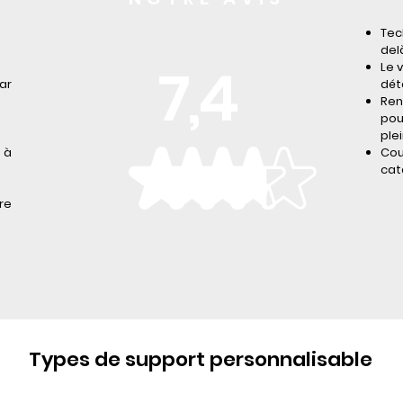
Tec
del
7,4
Le 
ar
dét
Ren
pou
ple
 à
Cou
cat
re
Types de support personnalisable