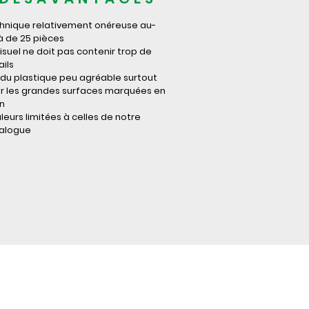
hnique relativement onéreuse au-
à de 25 pièces
visuel ne doit pas contenir trop de
ails
du plastique peu agréable surtout
r les grandes surfaces marquées en
in
leurs limitées à celles de notre
alogue