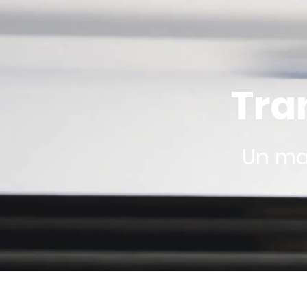
Tra
Un ma