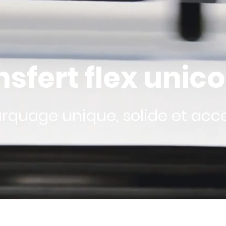
nsfert flex unico
rquage unique, solide et acce