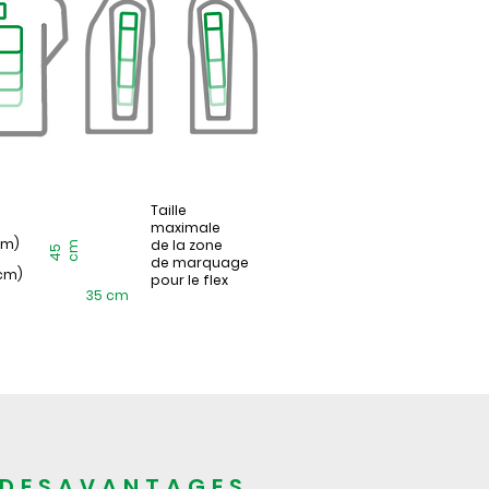
Taille
maximale
cm)
de la zone
m
4
5
c
de marquage
 cm)
pour le flex
35 cm
DESAVANTAGES