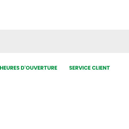
HEURES D'OUVERTURE
SERVICE CLIENT
SHOWROOM & ATELIER
NOS CONSEILS
Lu-Ve 10h30 à 17h30
DEMANDE DE DEVIS
Fermé les jours fériés
CONDITIONS GÉNÉRALES
POLITIQUE DE CONFIDENTIA
BOUTIQUE
FAQ
Lu-Ve 10h30 à 17h30
Fermé les jours fériés