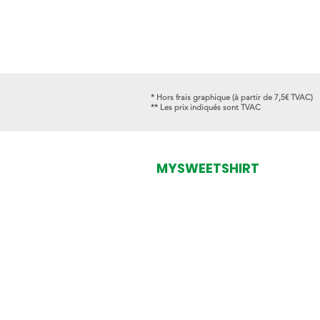
* Hors frais graphique (à partir de 7,5€ TVAC)
** Les prix indiqués sont TVAC
MYSWEETSHIRT
Rue de l'Université, 28
4000 Liège
Belgique
contact@mysweetshirt.co
m