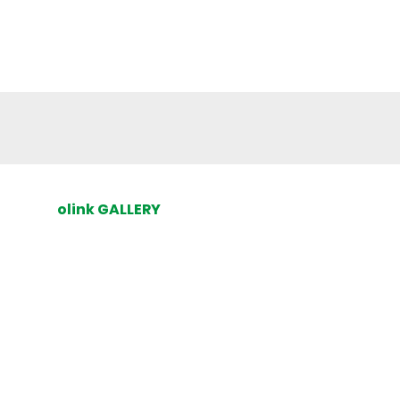
olink GALLERY
MYSWEETSHIRT
PULL RHETO
BELYNX
LITÉ
DUS VOILÀ